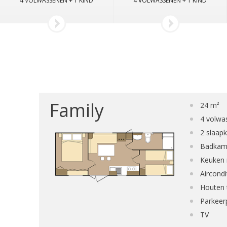
4 VOLWASSENEN + 1 KIND
4 VOLWASSENEN + 1 KIND
Family
24 m²
4 volwa
2 slaap
Badkame
Keuken
Aircondi
Houten t
Parkeer
TV