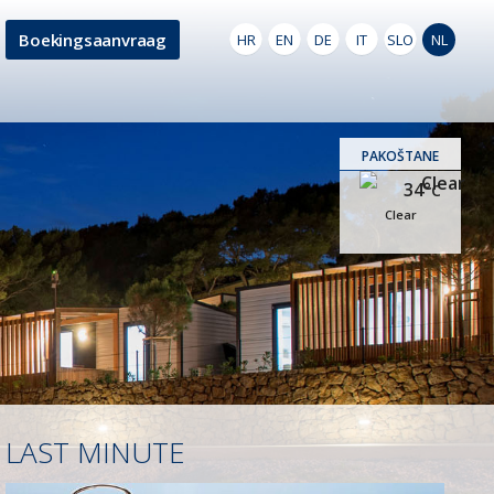
Boekingsaanvraag
HR
EN
DE
IT
SLO
NL
PAKOŠTANE
34°
C
Clear
LAST MINUTE