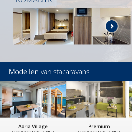
Modellen
van stacaravans
Adria Village
Premium