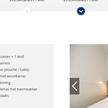
4 VOLWASSENEN + 1 KIND
4 VOLWASSENEN + 1 KIND
ssenen + 1 kind
kamers
r (douche / toilet)
 met woonkamer
tioning
erras met tuinmeubilair
plaats