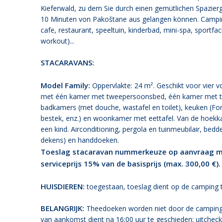
Kieferwald, zu dem Sie durch einen gemütlichen Spazierg
10 Minuten von Pakoštane aus gelangen können. Camping
cafe, restaurant, speeltuin, kinderbad, mini-spa, sportfaci
workout)...
STACARAVANS:
Model Family:
Oppervlakte: 24 m². Geschikt voor vier v
met één kamer met tweepersoonsbed, één kamer met 
badkamers (met douche, wastafel en toilet), keuken (For
bestek, enz.) en woonkamer met eettafel. Van de hoekk
een kind. Airconditioning, pergola en tuinmeubilair, bed
dekens) en handdoeken.
Toeslag stacaravan nummerkeuze op aanvraag me
serviceprijs 15% van de basisprijs (max. 300,00 €).
HUISDIEREN:
toegestaan, toeslag dient op de camping 
BELANGRIJK:
Theedoeken worden niet door de camping 
van aankomst dient na 16:00 uur te geschieden; uitcheck