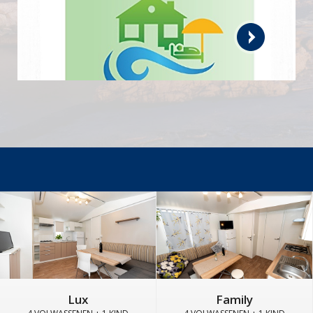
Lux
Family