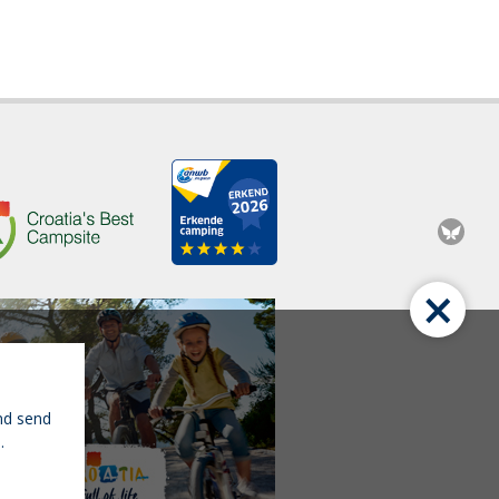
×
nd send
.