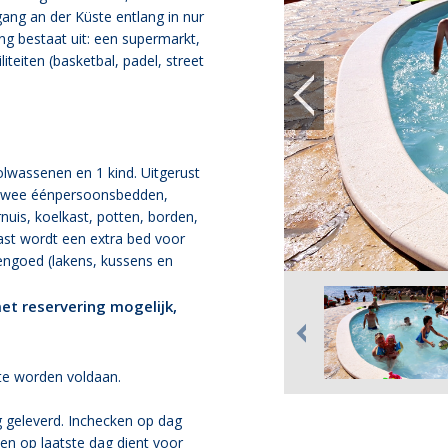
ang an der Küste entlang in nur
 bestaat uit: een supermarkt,
liteiten (basketbal, padel, street
olwassenen en 1 kind. Uitgerust
twee éénpersoonsbedden,
nuis, koelkast, potten, borden,
ast wordt een extra bed voor
dengoed (lakens, kussens en
t reservering mogelijk,
te worden voldaan.
geleverd. Inchecken op dag
en op laatste dag dient voor