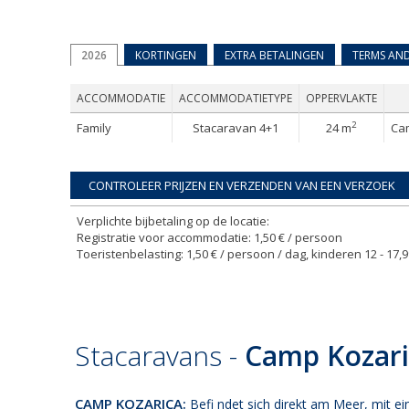
2026
KORTINGEN
EXTRA BETALINGEN
TERMS AN
ACCOMMODATIE
ACCOMMODATIETYPE
OPPERVLAKTE
2
Family
Stacaravan 4+1
24 m
Ca
Verplichte bijbetaling op de locatie:
Registratie voor accommodatie: 1,50 € / persoon
Toeristenbelasting: 1,50 € / persoon / dag, kinderen 12 - 17
Stacaravans -
Camp Kozari
CAMP KOZARICA:
Befi ndet sich direkt am Meer, mit e