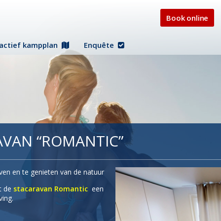
Book online
ractief kampplan
Enquête
RAVAN “ROMANTIC”
ven en te genieten van de natuur
dt de
stacaravan Romantic
een
ving.