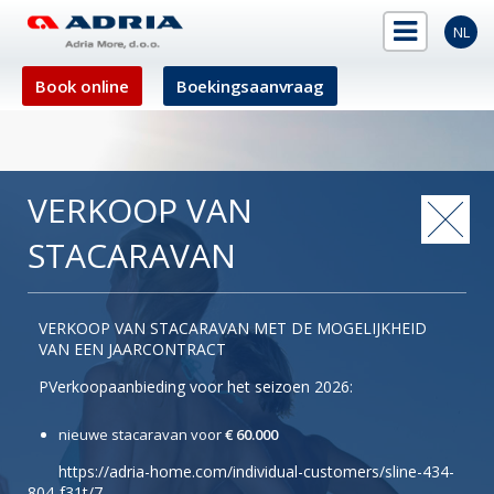
NL
Book online
Boekingsaanvraag
VERKOOP VAN
STACARAVAN
VERKOOP VAN STACARAVAN MET DE MOGELIJKHEID
VAN EEN JAARCONTRACT
PVerkoopaanbieding voor het seizoen 2026:
nieuwe stacaravan voor
€ 60.000
https://adria-home.com/individual-customers/sline-434-
804-f31t/7