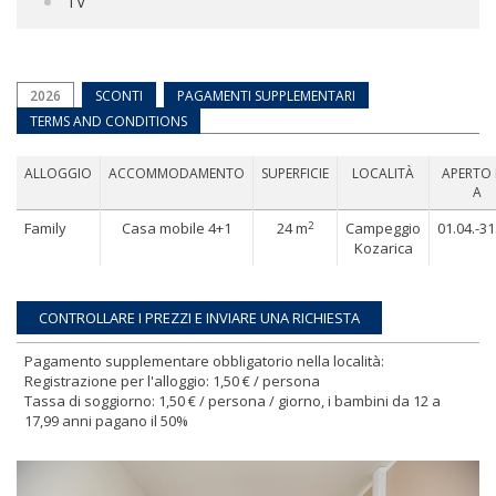
TV
2026
SCONTI
PAGAMENTI SUPPLEMENTARI
TERMS AND CONDITIONS
ALLOGGIO
ACCOMMODAMENTO
SUPERFICIE
LOCALITÀ
APERTO
A
2
Family
Casa mobile 4+1
24 m
Campeggio
01.04.-31
Kozarica
Pagamento supplementare obbligatorio nella località:
Registrazione per l'alloggio: 1,50 € / persona
Tassa di soggiorno: 1,50 € / persona / giorno, i bambini da 12 a
17,99 anni pagano il 50%