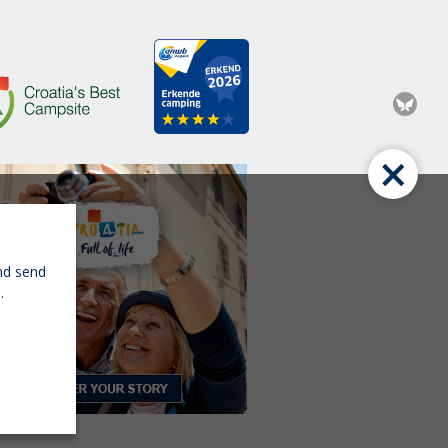
×
nd send
.