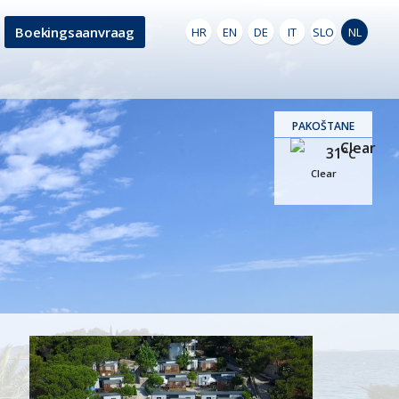
Boekingsaanvraag
HR
EN
DE
IT
SLO
NL
PAKOŠTANE
31°
C
Clear