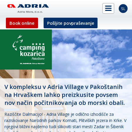
SL
Book online
Pošljite povpraševanje
V kompleksu v Adria Village v Pakoštanih
na Hrvaškem lahko preizkusite povsem
nov način počitnikovanja ob morski obali.
Raziščite Dalmacijo! - Adria Village je odlično izhodišče za
raziskovanje Narodnih parkov Kornati, Plitviških jezera in Krke. V
njegovi bližini najdemo tudi slikoviti stari mesti Zadar in Šibenik