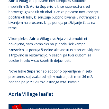
Adria Village
je povsem nov kompleks sodobnih
Adria Superior
mobilnih hišk
, ki se razprostira sredi
borovega gozda tik ob obali. Gre za povsem nov koncept
počitniških hišk, ki združuje butično bivanje v notranjosti z
bivanjem na prostem, ki ga ponuja preživljanje časa na
terasi.
Adria Village
V kompleksu
vožnja z avtomobili ni
dovoljena, sam kompleks pa je podaljšek kampa
Kozarica
, ki ponuja številne aktivnosti in storitve, vključno
z trgovino in restavracijo, v sezoni pa tudi klubom za
otroke in celo vrsto športnih dejavnosti.
Superior
Nove hiške
so sodobno opremljene in zelo
prostorne, saj vsaka od njih v notranjosti meri 36 m2,
obdana pa je z 120 m2 lastnega vrta. Bivanje
Adria Village leaflet