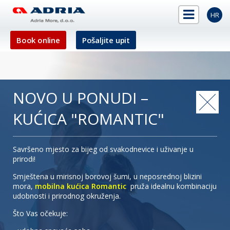
HR
Book online
Pošaljite upit
NOVO U PONUDI –
KUĆICA "ROMANTIC"
Savršeno mjesto za bijeg od svakodnevice i uživanje u
prirodi!
Smještena u mirisnoj borovoj šumi, u neposrednoj blizini
mora,
mobilna kućica Romantic
pruža idealnu kombinaciju
udobnosti i prirodnog okruženja.
Što Vas očekuje: