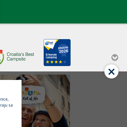
×
nice,
iraju sa