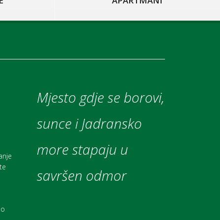
E
APARTMANI
Mjesto gdje se borovi,
sunce i Jadransko
more stapaju u
anje
te
savršen odmor
do
i