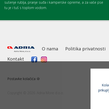
sušenje rublja, pranje suđa i kamperske opreme, a za vaše pse
tu je i tuš s toplom vodom.
O nama
Politika privatnosti
Kontakt
Postavke kolačića 🍪
Kola
prikupl
Copyright © 2026. Adria More d.o.o.