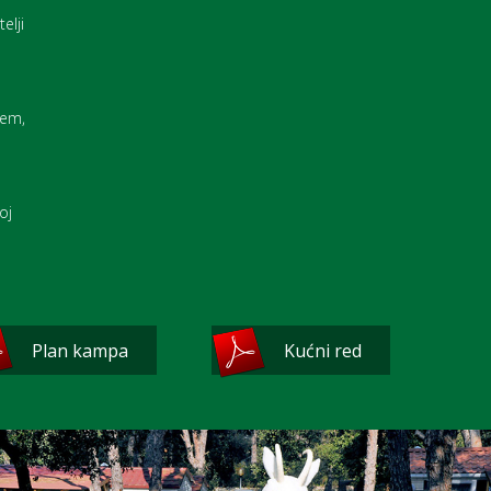
elji
jem,
oj
Plan kampa
Kućni red