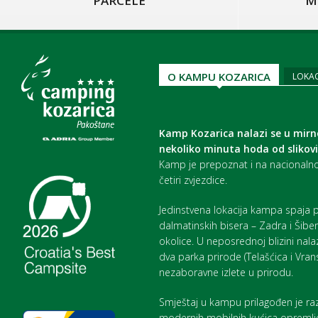
PARCELE
M
O KAMPU KOZARICA
LOKAC
Kamp Kozarica nalazi se u mirn
nekoliko minuta hoda od slikov
Kamp je prepoznat i na nacionalnoj
četiri zvjezdice.
Jedinstvena lokacija kampa spaja p
dalmatinskih bisera – Zadra i Šiben
okolice. U neposrednoj blizini nalaze
dva parka prirode (Telašćica i Vra
nezaboravne izlete u prirodu.
Smještaj u kampu prilagođen je ra
modernih mobilnih kućica opremlj