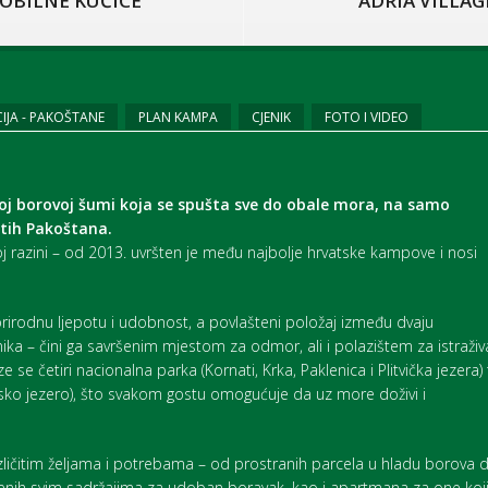
OBILNE KUĆICE
ADRIA VILLAG
IJA - PAKOŠTANE
PLAN KAMPA
CJENIK
FOTO I VIDEO
oj borovoj šumi koja se spušta sve do obale mora, na samo
itih Pakoštana.
 razini – od 2013. uvršten je među najbolje hrvatske kampove i nosi
rirodnu ljepotu i udobnost, a povlašteni položaj između dvaju
ika – čini ga savršenim mjestom za odmor, ali i polazištem za istraživ
 se četiri nacionalna parka (Kornati, Krka, Paklenica i Plitvička jezera) 
nsko jezero), što svakom gostu omogućuje da uz more doživi i
zličitim željama i potrebama – od prostranih parcela u hladu borova 
enih svim sadržajima za udoban boravak, kao i apartmana za one koj