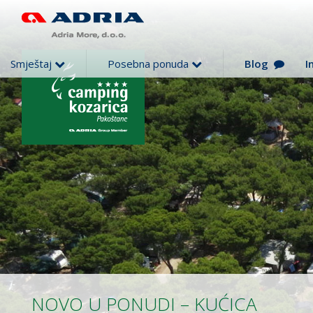
Smještaj
Posebna ponuda
Blog
I
NOVO U PONUDI – KUĆICA