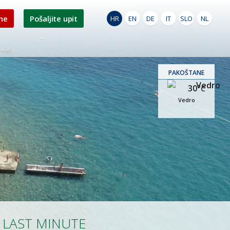
ne
Pošaljite upit
HR
EN
DE
IT
SLO
NL
PAKOŠTANE
30°
C
Vedro
LAST MINUTE