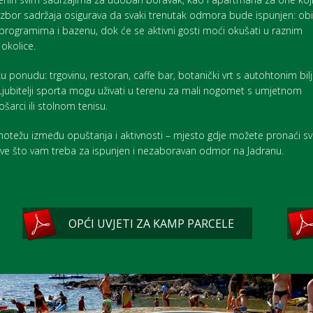
 izbor sadržaja osigurava da svaki trenutak odmora bude ispunjen: obit
programima i bazenu, dok će se aktivni gosti moći okušati u raznim
 okolice.
 ponudu: trgovinu, restoran, caffe bar, botanički vrt s autohtonim bil
. Ljubitelji sporta mogu uživati u terenu za mali nogomet s umjetnom
šarci ili stolnom tenisu.
otežu između opuštanja i aktivnosti – mjesto gdje možete pronaći sv
 sve što vam treba za ispunjen i nezaboravan odmor na Jadranu.
OPĆI UVJETI ZA KAMP PARCELE