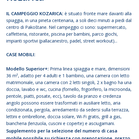
IL CAMPEGGIO KOZARICA:
è situato fronte mare davanti alla
spiaggia, in una pineta centenaria, a soli dieci minuti a piedi dal
centro di Pakoštane. Nel campeggio ci sono: supermercato,
caffetteria, ristorante, piscina per bambini, parco giochi,
impianti sportivi (pallacanestro, padel, street workout)...
CASE MOBILI:
Modello Superior+:
Prima linea spiaggia e mare, dimensioni
36 m², adatto per 4 adulti e 1 bambino, una camera con letto
matrimoniale, una camera con 2 letti singoli, 2 x bagno ha una
doccia, lavabo e wc, cucina (fornello, frigorifero, la microonda,
pentole, piatti, posate, ecc), tavolo da pranzo e credenza
angolo possono essere trasformati in ausiliare letto, aria
condizionata, pergola, arredamento da sedersi sulla terrazza,
lettini e ombrellone, doccia solare, Wi-Fi gratis, grill a gas,
biancheria (lenzuola, cuscini e coperte) e asciugamani.
Supplemento per la selezione del numero di casa
mobile possibile su richiesta con prenotazione, prezzo