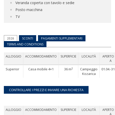
Veranda coperta con tavolo e sedie
Posto macchina
TV
2026
SCONTI
PAGAMENTI SUPPLEMENTARI
TERMS AND CONDITIONS
ALLOGGIO
ACCOMMODAMENTO
SUPERFICIE
LOCALITÀ
APERTO
A
2
Superior
Casa mobile 4+1
36 m
Campeggio
01.04.-31
Kozarica
ALLOGGIO
ACCOMMODAMENTO
SUPERFICIE
LOCALITÀ
APERTO
A