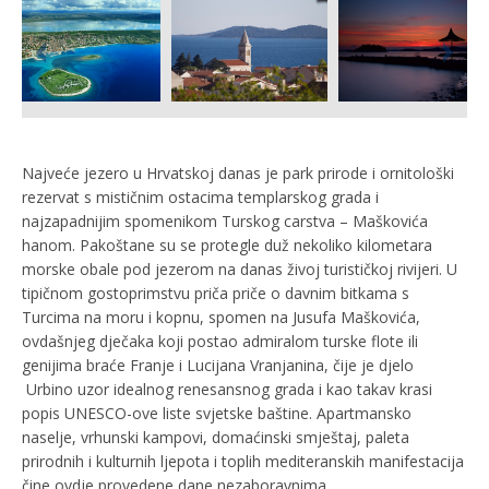
Najveće jezero u Hrvatskoj danas je park prirode i ornitološki
rezervat s mističnim ostacima templarskog grada i
najzapadnijim spomenikom Turskog carstva – Maškovića
hanom. Pakoštane su se protegle duž nekoliko kilometara
morske obale pod jezerom na danas živoj turističkoj rivijeri. U
tipičnom gostoprimstvu priča priče o davnim bitkama s
Turcima na moru i kopnu, spomen na Jusufa Maškovića,
ovdašnjeg dječaka koji postao admiralom turske flote ili
genijima braće Franje i Lucijana Vranjanina, čije je djelo
Urbino uzor idealnog renesansnog grada i kao takav krasi
popis UNESCO-ove liste svjetske baštine. Apartmansko
naselje, vrhunski kampovi, domaćinski smještaj, paleta
prirodnih i kulturnih ljepota i toplih mediteranskih manifestacija
čine ovdje provedene dane nezaboravnima.