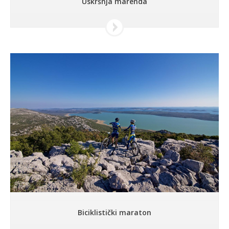
Uskršnja marenda
Biciklistički maraton