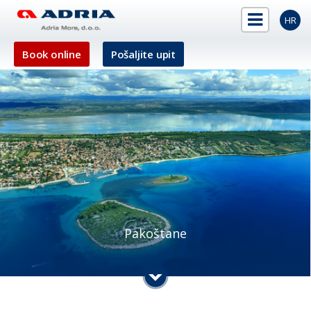
HR
Book online
Pošaljite upit
Pakoštane