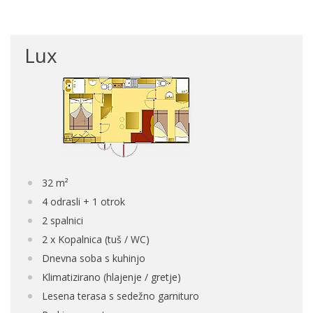
Lux
32 m²
4 odrasli + 1 otrok
2 spalnici
2 x Kopalnica (tuš / WC)
Dnevna soba s kuhinjo
Klimatizirano (hlajenje / gretje)
Lesena terasa s sedežno garnituro