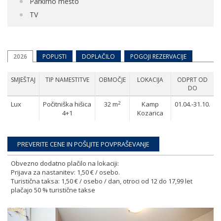
Parkirno mesto
TV
2026
POPUSTI
DOPLAČILO
POGOJI REZERVACIJE
SMJEŠTAJ
TIP NAMESTITVE
OBMOČJE
LOKACIJA
ODPRT OD
DO
2
Lux
Počitniška hišica
32 m
Kamp
01.04.-31.10.
4+1
Kozarica
Obvezno dodatno plačilo na lokaciji:
Prijava za nastanitev: 1,50 € / osebo.
Turistična taksa: 1,50 € / osebo / dan, otroci od 12 do 17,99 let
plačajo 50 % turistične takse