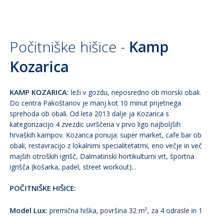
Počitniške hišice -
Kamp
Kozarica
KAMP KOZARICA:
leži v gozdu, neposredno ob morski obali.
Do centra Pakoštanov je manj kot 10 minut prijetnega
sprehoda ob obali. Od leta 2013 dalje ja Kozarica s
kategorizacijo 4 zvezdic uvrščena v prvo ligo najboljših
hrvaških kampov. Kozarica ponuja: super market, cafe bar ob
obali, restavracijo z lokalnimi specialitetatmi, eno večje in več
majših otroških igrišč, Dalmatinski hortikulturni vrt, športna
igrišča (košarka, padel, street workout)...
POČITNIŠKE HIŠICE:
Model Lux:
premična hiška, površina 32 m², za 4 odrasle in 1