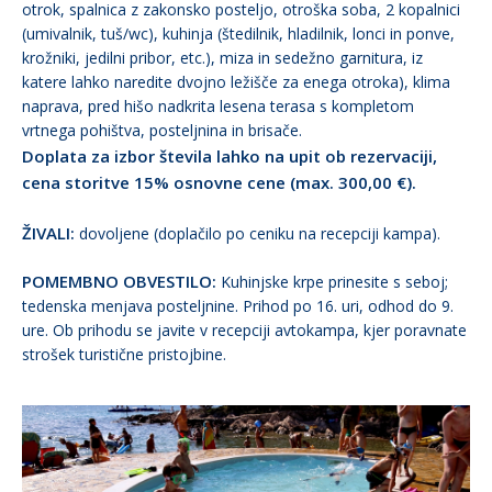
otrok, spalnica z zakonsko posteljo, otroška soba, 2 kopalnici
(umivalnik, tuš/wc), kuhinja (štedilnik, hladilnik, lonci in ponve,
krožniki, jedilni pribor, etc.), miza in sedežno garnitura, iz
katere lahko naredite dvojno ležišče za enega otroka), klima
naprava, pred hišo nadkrita lesena terasa s kompletom
vrtnega pohištva, posteljnina in brisače.
Doplata za izbor števila lahko na upit ob rezervaciji,
cena storitve 15% osnovne cene (max. 300,00 €).
ŽIVALI:
dovoljene (doplačilo po ceniku na recepciji kampa).
POMEMBNO OBVESTILO:
Kuhinjske krpe prinesite s seboj;
tedenska menjava posteljnine. Prihod po 16. uri, odhod do 9.
ure. Ob prihodu se javite v recepciji avtokampa, kjer poravnate
strošek turistične pristojbine.